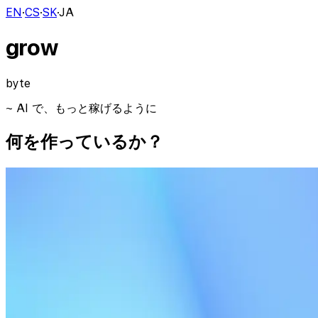
EN
·
CS
·
SK
·
JA
grow
byte
~
AI
で、もっと稼げるように
何を作っているか？