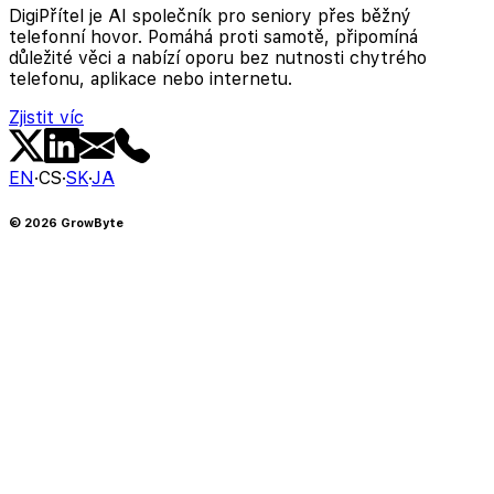
DigiPřítel je AI společník pro seniory přes běžný
telefonní hovor. Pomáhá proti samotě, připomíná
důležité věci a nabízí oporu bez nutnosti chytrého
telefonu, aplikace nebo internetu.
Zjistit víc
EN
·
CS
·
SK
·
JA
©
2026
GrowByte