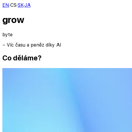
EN
·
CS
·
SK
·
JA
grow
byte
~ Víc času a peněz díky
AI
Co děláme?