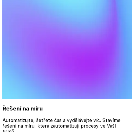
Řešení na míru
Automatizujte, šetřete čas a vydělávejte víc. Stavíme
řešení na míru, která zautomatizují procesy ve Vaší
firmě.