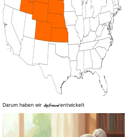
Darum haben wir
digi
freund
entwickelt