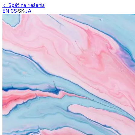
< Späť na riešenia
EN
·
CS
·
SK
·
JA