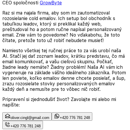
CEO spoločnosti
GrowByte
Raz si ma najala firma, aby som im zautomatizoval
rozosielanie cold emailov. Ich setup bol obchodník s
tabuľkou leadov, ktorý si preklikal každý web,
preštudoval ho a potom ručne napísal personalizovaný
email. Znie vám to povedome? No vďakabohu, že toto
čítate, pretože toto už robiť nebudete musieť!
Namiesto všetkej tej ručnej práce to za vás urobí naša
AI. Stačí jej dať zoznam leadov, krátku predstavu, čo má
email komunikovať, a vašu cieľovú skupinu. Počkať,
žiadne leady nemáte? Žiadny problém! Naša AI vám ich
vygeneruje na základe vášho ideálneho zákazníka. Potom
len poviete, koľko emailov denne chcete posielať, a šup,
zrazu rozosielate stovky personalizovaných emailov
každý deň a nemusíte pre to vôbec nič robiť.
Pripravení si zjednodušiť život? Zavolajte mi alebo mi
napíšte:
oliver.cingl@gmail.com
+420 776 781 248
+420 776 781 248