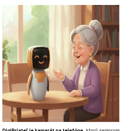
DigiPriateľ je kamarát na telefóne
, ktorý seniorom