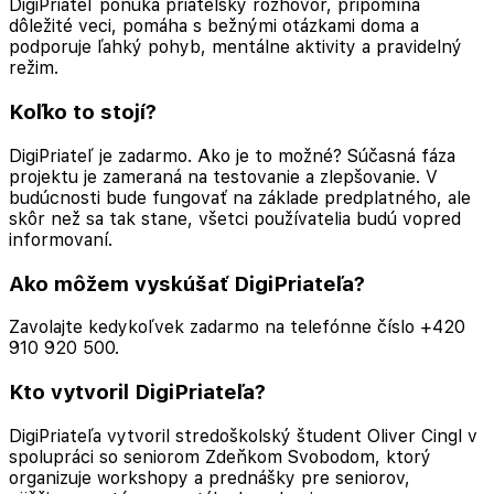
DigiPriateľ ponúka priateľský rozhovor, pripomína
dôležité veci, pomáha s bežnými otázkami doma a
podporuje ľahký pohyb, mentálne aktivity a pravidelný
režim.
Koľko to stojí?
DigiPriateľ je zadarmo. Ako je to možné? Súčasná fáza
projektu je zameraná na testovanie a zlepšovanie. V
budúcnosti bude fungovať na základe predplatného, ale
skôr než sa tak stane, všetci používatelia budú vopred
informovaní.
Ako môžem vyskúšať DigiPriateľa?
Zavolajte kedykoľvek zadarmo na telefónne číslo +420
910 920 500.
Kto vytvoril DigiPriateľa?
DigiPriateľa vytvoril stredoškolský študent Oliver Cingl v
spolupráci so seniorom Zdeňkom Svobodom, ktorý
organizuje workshopy a prednášky pre seniorov,