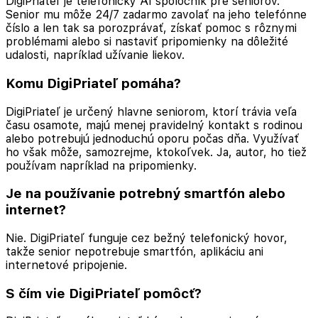
DigiPriateľ je telefonický AI spoločník pre seniorov.
Senior mu môže 24/7 zadarmo zavolať na jeho telefónne
číslo a len tak sa porozprávať, získať pomoc s rôznymi
problémami alebo si nastaviť pripomienky na dôležité
udalosti, napríklad užívanie liekov.
Komu DigiPriateľ pomáha?
DigiPriateľ je určený hlavne seniorom, ktorí trávia veľa
času osamote, majú menej pravidelný kontakt s rodinou
alebo potrebujú jednoduchú oporu počas dňa. Využívať
ho však môže, samozrejme, ktokoľvek. Ja, autor, ho tiež
používam napríklad na pripomienky.
Je na používanie potrebný smartfón alebo
internet?
Nie. DigiPriateľ funguje cez bežný telefonický hovor,
takže senior nepotrebuje smartfón, aplikáciu ani
internetové pripojenie.
S čím vie DigiPriateľ pomôcť?