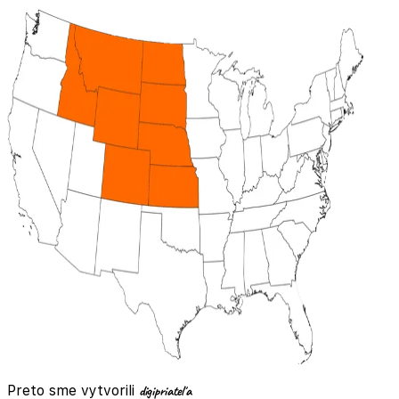
Preto sme vytvorili
digi
priateľa