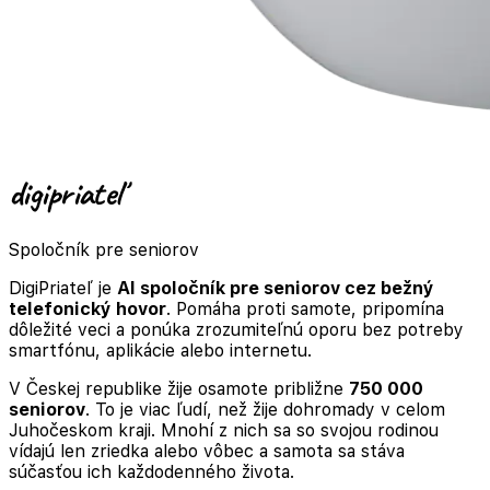
digi
priateľ
Spoločník pre seniorov
DigiPriateľ je
AI spoločník pre seniorov cez bežný
telefonický hovor
. Pomáha proti samote, pripomína
dôležité veci a ponúka zrozumiteľnú oporu bez potreby
smartfónu, aplikácie alebo internetu.
V Českej republike žije osamote približne
750 000
seniorov
. To je viac ľudí, než žije dohromady v celom
Juhočeskom kraji. Mnohí z nich sa so svojou rodinou
vídajú len zriedka alebo vôbec a samota sa stáva
súčasťou ich každodenného života.