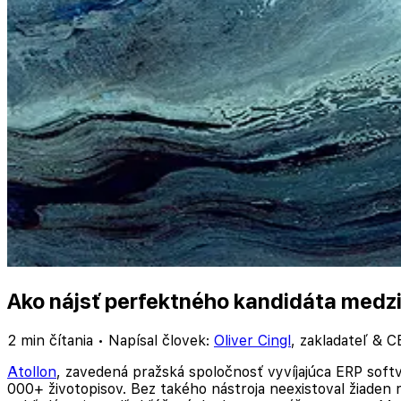
Ako nájsť perfektného kandidáta medzi
2 min čítania
•
Napísal človek:
Oliver Cingl
,
zakladateľ & C
Atollon
, zavedená pražská spoločnosť vyvíjajúca ERP softvé
000+ životopisov. Bez takého nástroja neexistoval žiaden 