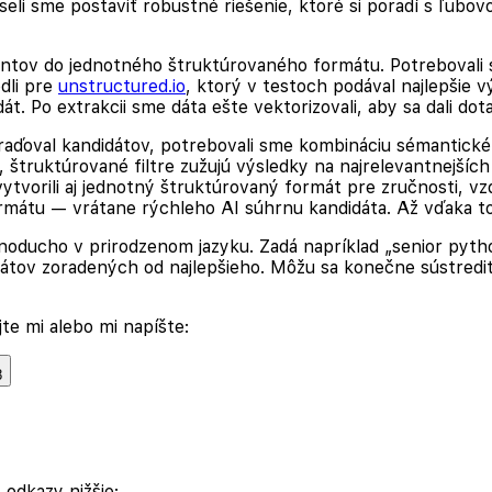
seli sme postaviť robustné riešenie, ktoré si poradí s ľub
tov do jednotného štruktúrovaného formátu. Potrebovali sm
dli pre
unstructured.io
, ktorý v testoch podával najlepšie 
t. Po extrakcii sme dáta ešte vektorizovali, aby sa dali d
raďoval kandidátov, potrebovali sme kombináciu sémantické
truktúrované filtre zužujú výsledky na najrelevantnejších k
ytvorili aj jednotný štruktúrovaný formát pre zručnosti, v
ormátu — vrátane rýchleho AI súhrnu kandidáta. Až vďaka t
dnoducho v prirodzenom jazyku. Zadá napríklad
„senior pyth
tov zoradených od najlepšieho. Môžu sa konečne sústrediť na
te mi alebo mi napíšte:
8
 odkazy nižšie: