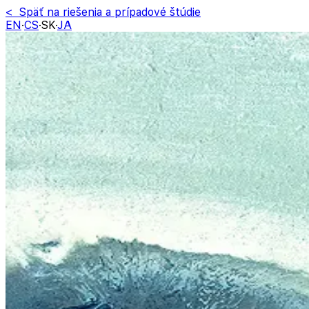
< Späť na riešenia a prípadové štúdie
EN
·
CS
·
SK
·
JA