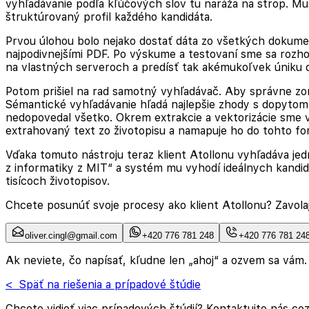
vyhľadávanie podľa kľúčových slov tu naráža na strop. Mu
štruktúrovaný profil každého kandidáta.
Prvou úlohou bolo nejako dostať dáta zo všetkých dokumen
najpodivnejšími PDF. Po výskume a testovaní sme sa rozho
na vlastných serveroch a predísť tak akémukoľvek úniku dá
Potom prišiel na rad samotný vyhľadávač. Aby správne zo
Sémantické vyhľadávanie hľadá najlepšie zhody s dopytom, š
nedopovedal všetko. Okrem extrakcie a vektorizácie sme v
extrahovaný text zo životopisu a namapuje ho do tohto f
Vďaka tomuto nástroju teraz klient Atollonu vyhľadáva je
z informatiky z MIT“
a systém mu vyhodí ideálnych kandidá
tisícoch životopisov.
Chcete posunúť svoje procesy ako klient Atollonu? Zavolaj
oliver.cingl@gmail.com
+420 776 781 248
+420 776 781 24
Ak neviete, čo napísať, kľudne len „ahoj“ a ozvem sa vám.
< Späť na riešenia a prípadové štúdie
Chcete vidieť viac prípadových štúdií? Kontaktujte nás cez