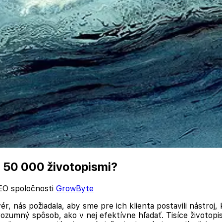
 50 000 životopismi?
EO spoločnosti
GrowByte
r, nás požiadala, aby sme pre ich klienta postavili nástroj,
rozumný spôsob, ako v nej efektívne hľadať. Tisíce životop