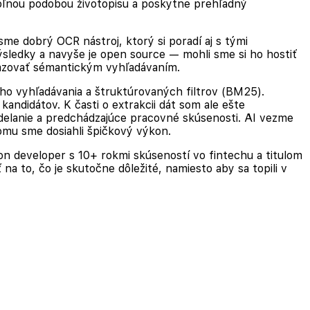
ovoľnou podobou životopisu a poskytne prehľadný
e dobrý OCR nástroj, ktorý si poradí aj s tými
výsledky a navyše je open source — mohli sme si ho hostiť
otazovať sémantickým vyhľadávaním.
ho vyhľadávania a štruktúrovaných filtrov (BM25).
andidátov. K časti o extrakcii dát som ale ešte
zdelanie a predchádzajúce pracovné skúsenosti. AI vezme
omu sme dosiahli špičkový výkon.
on developer s 10+ rokmi skúseností vo fintechu a titulom
 to, čo je skutočne dôležité, namiesto aby sa topili v